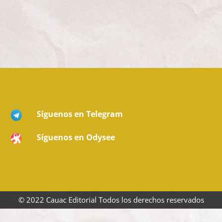
Síguenos en Telegram
Síguenos en Odysee
© 2022 Cauac Editorial Todos los derechos reservados