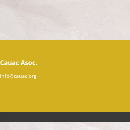
Cauac Asoc.
info@cauac.org