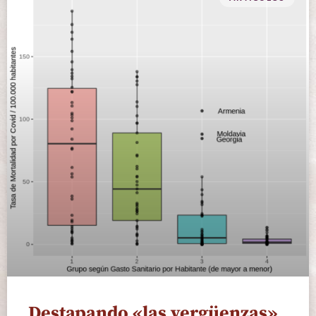
Destapando «las vergüenzas»