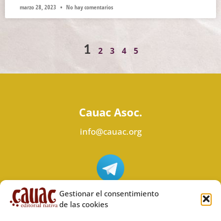
marzo 28, 2023
No hay comentarios
1
2
3
4
5
Cauac Asoc.
info@cauac.org
Síguenos en Telegram
Gestionar el consentimiento
de las cookies