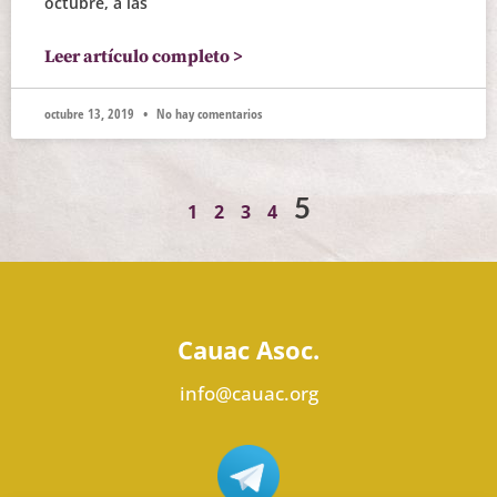
octubre, a las
Leer artículo completo >
octubre 13, 2019
No hay comentarios
5
1
2
3
4
Cauac Asoc.
info@cauac.org