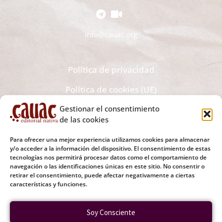
info@cauac.org
Política de privacidad
Política de cookies (UE)
Gestionar el consentimiento
Recibe todas las novedades editoriales y noticias en tu
de las cookies
bandeja de correo electrónico
Para ofrecer una mejor experiencia utilizamos cookies para almacenar
y/o acceder a la información del dispositivo. El consentimiento de estas
tecnologías nos permitirá procesar datos como el comportamiento de
navegación o las identificaciones únicas en este sitio. No consentir o
retirar el consentimiento, puede afectar negativamente a ciertas
Tu Correo Electrónico
características y funciones.
Soy Consciente