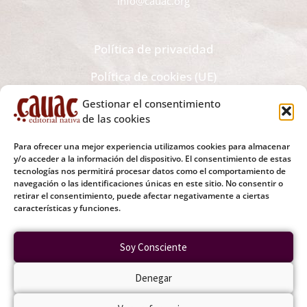
info@cauac.org
Política de privacidad
Política de cookies (UE)
Gestionar el consentimiento
Recibe todas las novedades editoriales y noticias en tu
de las cookies
bandeja de correo electrónico
Para ofrecer una mejor experiencia utilizamos cookies para almacenar
y/o acceder a la información del dispositivo. El consentimiento de estas
tecnologías nos permitirá procesar datos como el comportamiento de
navegación o las identificaciones únicas en este sitio. No consentir o
retirar el consentimiento, puede afectar negativamente a ciertas
Tu Correo Electrónico
características y funciones.
Soy Consciente
SUSCRIBIRME
Denegar