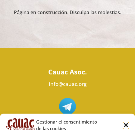
Página en construcción. Disculpa las molestias.
Cauac Asoc.
info@cauac.org
Síguenos en Telegram
Gestionar el consentimiento
de las cookies