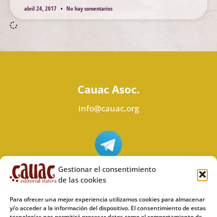
abril 24, 2017
No hay comentarios
Cauac Asoc.
info@cauac.org
Síguenos en Telegram
Gestionar el consentimiento
de las cookies
Para ofrecer una mejor experiencia utilizamos cookies para almacenar
y/o acceder a la información del dispositivo. El consentimiento de estas
tecnologías nos permitirá procesar datos como el comportamiento de