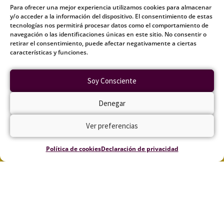
Cauac Asoc.
Para ofrecer una mejor experiencia utilizamos cookies para almacenar
y/o acceder a la información del dispositivo. El consentimiento de estas
info@cauac.org
tecnologías nos permitirá procesar datos como el comportamiento de
navegación o las identificaciones únicas en este sitio. No consentir o
retirar el consentimiento, puede afectar negativamente a ciertas
características y funciones.
Soy Consciente
Síguenos en Telegram
Denegar
Ver preferencias
Síguenos en Odysee
Política de cookies
Declaración de privacidad
Política de privacidad
Política de cookies (UE)