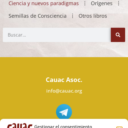
Ciencia y nuevos paradigmas
Orígenes
Semillas de Consciencia
Otros libros
Cauac Asoc.
info@cauac.org
Síguenos en Telegram
Gestionar el consentimiento