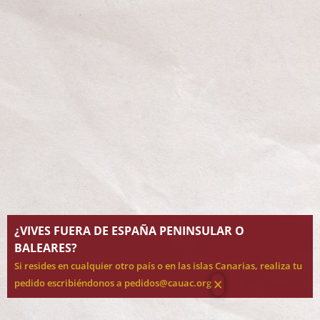
¿VIVES FUERA DE ESPAÑA PENINSULAR O
BALEARES?
Si resides en cualquier otro país o en las islas Canarias, realiza tu
×
pedido escribiéndonos a pedidos@cauac.org