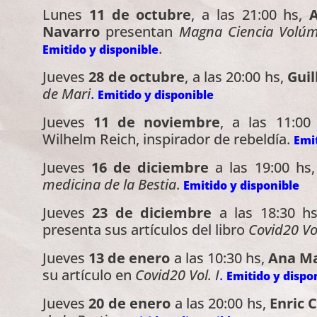
Lunes
11 de octubre
, a las 21:00 hs,
A
Navarro
presentan
Magna Ciencia Volúmen
.
Emitido y disponible
Jueves
28 de octubre
, a las 20:00 hs,
Gui
de Mari
.
Emitido y disponible
Jueves
11 de noviembre
, a las 11:00
Wilhelm Reich, inspirador de rebeldía.
Emit
Jueves
16 de diciembre
a las 19:00 hs
medicina de la Bestia
.
Emitido y disponible
Jueves
23 de diciembre
a las 18:30 h
presenta sus artículos del libro
Covid20 Vol
Jueves
13 de enero
a las 10:30 hs,
Ana Ma
su artículo en
Covid20 Vol. I
.
Emitido y dispo
Jueves
20 de enero
a las 20:00 hs,
Enric 