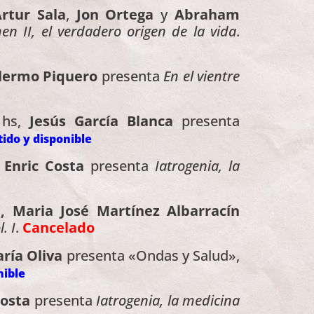
rtur Sala
,
Jon Ortega
y
Abraham
 II, el verdadero origen de la vida
.
llermo Piquero
presenta
En el vientre
 hs,
Jesús García Blanca
presenta
ido y disponible
,
Enric Costa
presenta
Iatrogenia, la
s
, Maria José Martínez Albarracín
. I
.
Cancelado
ría Oliva
presenta «Ondas y Salud»,
nible
Costa
presenta
Iatrogenia, la medicina