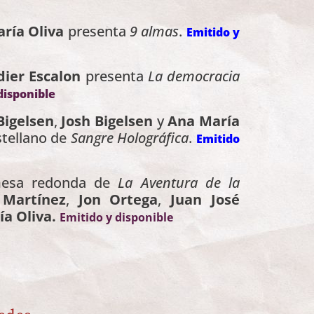
ría Oliva
presenta
9 almas
.
Emitido y
dier Escalon
presenta
La democracia
disponible
igelsen
,
Josh Bigelsen
y
Ana María
stellano de
Sangre Holográfica
.
Emitido
 mesa redonda de
La Aventura de la
 Martínez
,
Jon Ortega
,
Juan José
ía Oliva.
Emitido y disponible