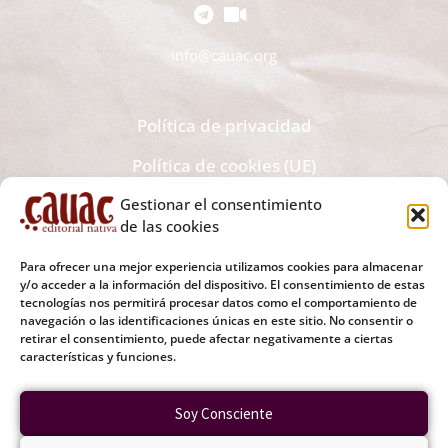
info@cauac.org
Política de privacidad
Política de cookies (UE)
Gestionar el consentimiento
Recibe todas las novedades editoriales y noticias en tu
de las cookies
bandeja de correo electrónico
Para ofrecer una mejor experiencia utilizamos cookies para almacenar
y/o acceder a la información del dispositivo. El consentimiento de estas
tecnologías nos permitirá procesar datos como el comportamiento de
navegación o las identificaciones únicas en este sitio. No consentir o
retirar el consentimiento, puede afectar negativamente a ciertas
Tu Correo Electrónico
características y funciones.
Soy Consciente
SUSCRIBIRME