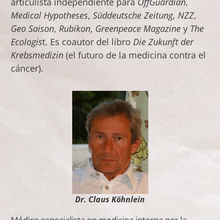
articulista independiente para
OffGuardian
,
Medical Hypotheses
,
Süddeutsche Zeitung
,
NZZ
,
Geo Saison
,
Rubikon
,
Greenpeace Magazine
y
The
Ecologis
t. Es coautor del libro
Die Zukunft der
Krebsmedizin
(el futuro de la medicina contra el
cáncer).
Dr. Claus Köhnlein
Médico especialista en medicina interna por la