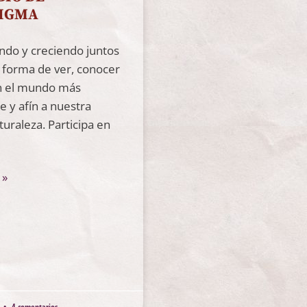
IGMA
do y creciendo juntos
 forma de ver, conocer
en el mundo más
e y afín a nuestra
turaleza. Participa en
 »
4 comentarios