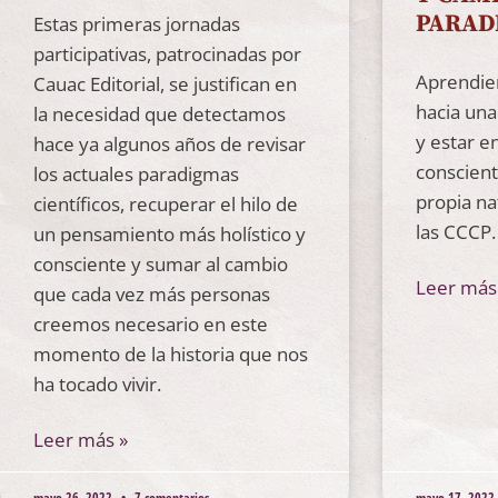
PARAD
Estas primeras jornadas
participativas, patrocinadas por
Aprendien
Cauac Editorial, se justifican en
hacia una
la necesidad que detectamos
y estar 
hace ya algunos años de revisar
conscient
los actuales paradigmas
propia na
científicos, recuperar el hilo de
las CCCP.
un pensamiento más holístico y
consciente y sumar al cambio
Leer más
que cada vez más personas
creemos necesario en este
momento de la historia que nos
ha tocado vivir.
Leer más »
mayo 26, 2022
7 comentarios
mayo 17, 2022