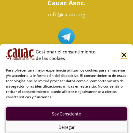
Cauac Asoc.
info@cauac.org
Síguenos en Telegram
Gestionar el consentimiento
de las cookies
Para ofrecer una mejor experiencia utilizamos cookies para almacenar
y/o acceder a la información del dispositivo. El consentimiento de estas
tecnologías nos permitirá procesar datos como el comportamiento de
Síguenos en Odysee
navegación o las identificaciones únicas en este sitio. No consentir o
retirar el consentimiento, puede afectar negativamente a ciertas
características y funciones.
Política de privacidad
Soy Consciente
Política de cookies (UE)
Denegar